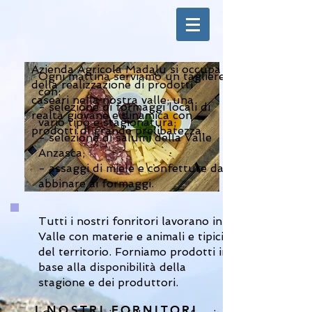
Azienda Agricola Madalu si occupa
Ogni mattina serviamo un tagliere
della realizzazione di prodotti
con:
caseari nella nostra valle; una
- selezione di formaggi locali di
realtà giovane e dinamica con
vario tipo e stagionatura;
prodotti di grande prelibatezza.
- selezione di salumi della Valle
Anzasca;
- assaggi di miele e confetture da
abbinare ai formaggi.
Tutti i nostri fonritori lavorano in
Valle con materie e animali e tipici
del territorio. Forniamo prodotti in
base alla disponibilità della
stagione e dei produttori.
I NOSTRI FORNITORI