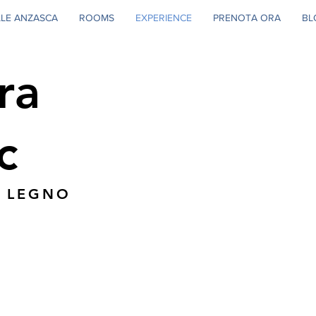
LLE ANZASCA
ROOMS
EXPERIENCE
PRENOTA ORA
BL
ra
c
L LEGNO
rsoonsbedden of