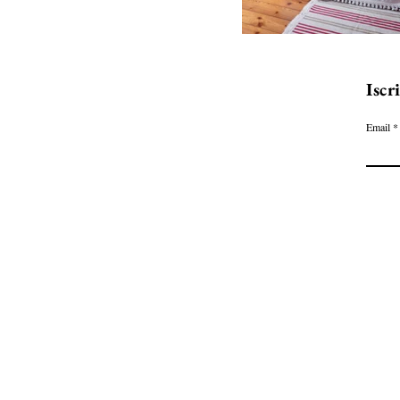
Iscr
Email
Via del Ri 2, 28871, Bannio Anz
casaquaroni@gmail.com
+393479341020