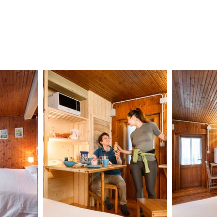
ontbijt); het wordt aanbevolen om
prijswijzigingen op de online
 telefonisch of per e-mail vanaf
an onze website.