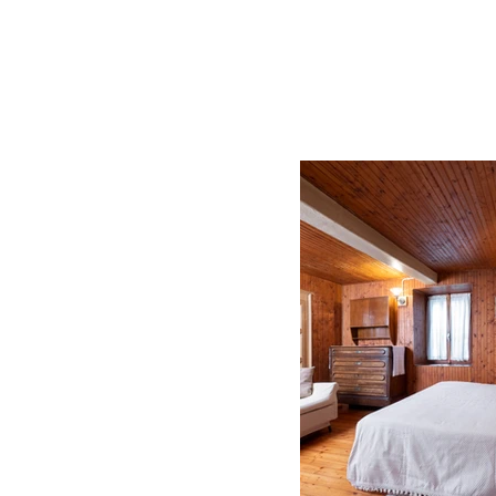
nacht (inclusief 
te controleren op 
boekingsportalen,
de juiste pagina v