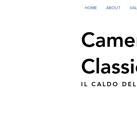
HOME
ABOUT
VA
Came
Classi
IL CALDO DE
PLAN I
Bedden: 2 eenpe